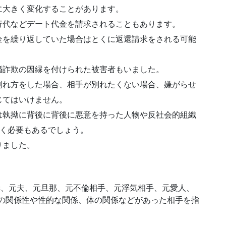
に大きく変化することがあります。
行代
など
デート代金を請求
されることもあります。
金
を繰り返していた場合はとくに返還請求をされる可能
婚詐欺
の
因縁
を付けられた被害者もいました。
別れ方をした場合
、相手が別れたくない場合、嫌がらせ
じてはいけません。
は執拗に背後に背後に悪意を持った人物や
反社会的組織
く必要もあるでしょう。
りました。
妻、元夫、元旦那、元不倫相手、元浮気相手、元愛人、
上の関係性や性的な関係、体の関係などがあった相手を指