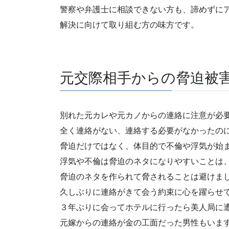
警察や弁護士に相談できない方も、諦めずに
解決に向けて取り組む方の味方です。
元交際相手からの脅迫被
別れた元カレや元カノからの連絡に注意が必
全く連絡がない、連絡する必要がなかったの
脅迫だけではなく、体目的で不倫や浮気が始
浮気や不倫は脅迫のネタになりやすいことは
脅迫のネタを作られて脅されることは避けま
久しぶりに連絡がきて会う約束に心を躍らせ
３年ぶりに会ってホテルに行ったら美人局に
元嫁からの連絡が金の工面だった男性もいま