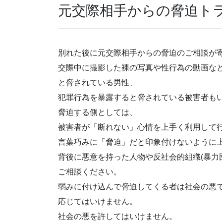
元交際相手からの脅迫ト
別れた後
に元交際相手からの脅迫のご相談が
交際中に撮影した
裸の写真
や
性行為
の
動画
な
と脅されている男性、
犯罪行為を暴露
すると脅されている被害者も
脅迫する側としては
、
被害者が
「断れない」
心情
を上手く利用して
言葉巧みに「脅迫」だと印象付けないように
背後に悪意を持った人物や
反社会的組織(暴力
ご相談ください。
弱みに付け込んで脅迫してくる者は社会の悪
応じてはいけません。
社会の悪を許してはいけません。