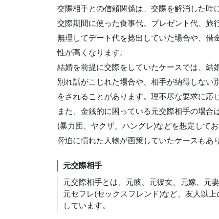
交際相手との信頼関係は、交際を解消した時
交際期間に使った
食事代
、
プレゼント代
、
旅
無理してデート代を捻出していた場合や、
借
性が高くなります。
結婚を前提に交際をしていたケースでは、
結
別れ話がこじれた場合
や、
相手が納得しない
をされることがあります。理不尽な要求に応
また、金銭的に困っている元交際相手の場合
(暴力団、ヤクザ、ハングレ)
などを想定してお
脅迫に慣れた人物が画策
していたケースもあ
元交際相手
元交際相手とは、元彼、元彼女、元嫁、元
元セフレ(セックスフレンド)など、友人以
しています。