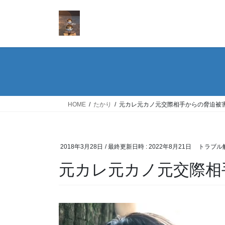
コ
ナ
ン
ビ
テ
ゲ
ン
ー
ツ
シ
へ
ョ
ス
ン
キ
に
ッ
移
HOME
たかり
元カレ元カノ元交際相手からの脅迫被
プ
動
2018年3月28日
/ 最終更新日時 :
2022年8月21日
トラブル
元カレ元カノ元交際相