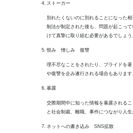
ストーカー
別れたくないのに別れることになった相
制法が制定された後も、問題が起こって
けて真摯に取り組む必要があるでしょう
恨み 憎しみ 復讐
理不尽なことをされたり、
プライド
を著
や
復讐
を企み遂行される場合もあります
暴露
交際期間中に知った情報を
暴露
されるこ
と社会制裁、離職、事件につながり人生
ネットへの書き込み SNS拡散