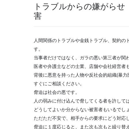
トラブルからの嫌がらせ
害
人間関係のトラブルや金銭トラブル、契約の
す。
当事者だけではなく、ガラの悪い第三者が関
医者や弁護士などの士業、店舗や会社経営者
背後に悪意を持った人物や
反社会的組織(暴力
すぐにご相談ください。
脅迫は社会の悪です。
人の弱みに付け込んで脅してくる者を許して
どうしてよいか分からない被害者もいるでし
ただただ不安で、相手からの要求にどう対応
脅迫に１度応じると、また次も次もと繰り替