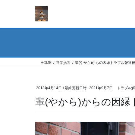
コ
ナ
ン
ビ
テ
ゲ
ン
ー
ツ
シ
へ
ョ
ス
ン
キ
に
ッ
移
HOME
営業妨害
輩(やから)からの因縁トラブル脅迫
プ
動
2018年4月14日
/ 最終更新日時 :
2021年9月7日
トラブル解
輩(やから)からの因