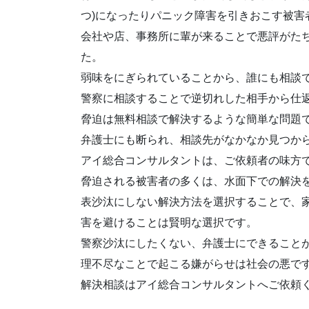
つ)
になったりパニック障害を引きおこす被害
会社や店、事務所に輩が来ることで
悪評
がた
た。
弱味をにぎられていることから、誰にも相談
警察に相談することで逆切れした相手から
仕
脅迫は無料相談で解決するような簡単な問題
弁護士にも断られ、相談先がなかなか見つか
アイ総合コンサルタントは、ご依頼者の味方
脅迫される被害者の多くは、水面下での解決
表沙汰にしない解決方法を選択することで、
害を避ける
ことは賢明な選択です。
警察沙汰にしたくない、弁護士にできること
理不尽なことで起こる嫌がらせは社会の悪で
解決相談はアイ総合コンサルタントへご依頼