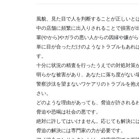
風貌、見た目で人を判断することが正しいと
中の店舗に頻繁に出入りされることで損害が
輩(やから)やガラの悪い人からの因縁や嫌が
単に目が合っただけのようなトラブルもあれ
す。
十分に状況の精査を行ったうえでの対処対策
明らかな被害があり、あなたに落ち度がない
警察沙汰を望まないワケアリのトラブルを抱
さい。
どのような理由があっても、脅迫が許される
脅迫や恐喝は社会の悪です。
絶対に許してはいけません。応じても解決に
脅迫の解決には専門家の力が必要です。