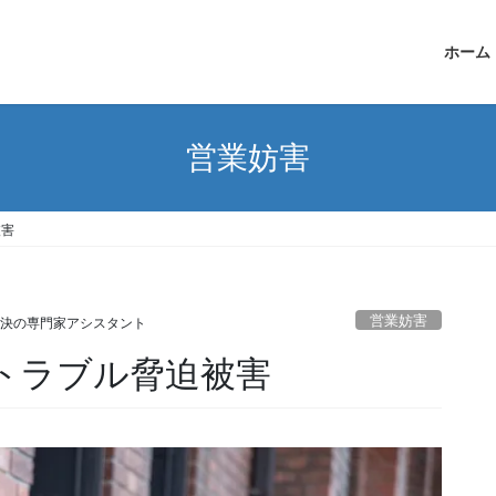
ホーム
営業妨害
被害
営業妨害
決の専門家アシスタント
縁トラブル脅迫被害