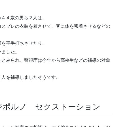
。
者の４４歳の男ら２人は、
コスプレの衣装を着させて、客に体を密着させるなどの
顔を平手打ちさせたり、
いました。
たとみられ、警視庁は今年から高校生などの補導の対象
。
２人を補導しましたそうです。
ジポルノ セクストーション