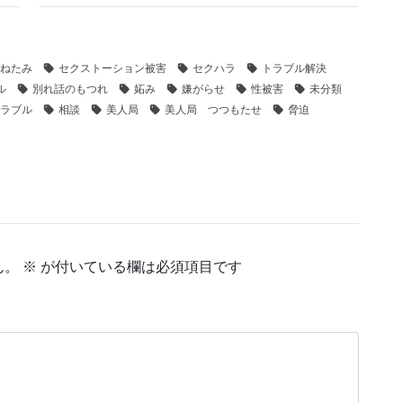
ねたみ
セクストーション被害
セクハラ
トラブル解決
ル
別れ話のもつれ
妬み
嫌がらせ
性被害
未分類
ラブル
相談
美人局
美人局 つつもたせ
脅迫
ん。
※
が付いている欄は必須項目です