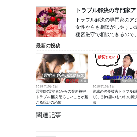
トラブル解決の専門家ア
トラブル解決の専門家のア
女性からも相談がしやすい
秘密厳守で相談できるので
最新の投稿
家族
別れ話の
2018年10月2日
2018年10月1日
霊能師(霊能者)からの脅迫被害
復縁の強要被害トラブル(
トラブル相談 恐ろしいことが起
り)、別れ話のもつれの解
こる呪いの恐怖
法
関連記事