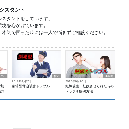
シスタント
シスタントをしています。
環境を心がけています。
、本気で困った時には一人で悩まずご相談ください。
もつれ
脅迫
性被害
2018年9月27日
2018年9月26日
縁切
劇場型脅迫被害トラブル
妊娠被害 妊娠させられた時の
決方
トラブル解決方法