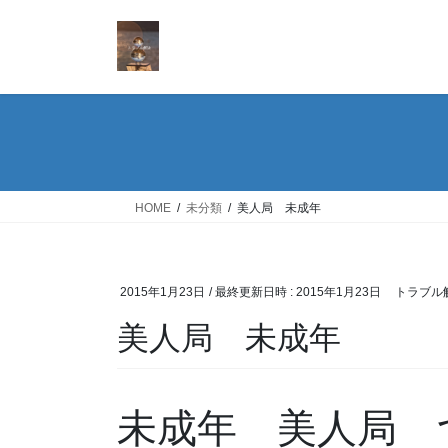
コ
ナ
ン
ビ
テ
ゲ
ン
ー
ツ
シ
へ
ョ
ス
ン
キ
に
ッ
移
HOME
未分類
美人局 未成年
プ
動
2015年1月23日
/ 最終更新日時 :
2015年1月23日
トラブル
美人局 未成年
未成年 美人局 