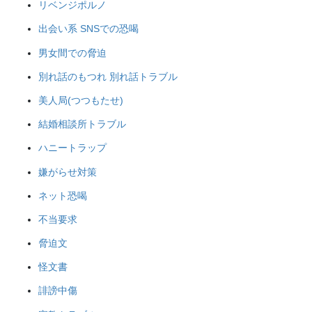
リベンジポルノ
出会い系 SNSでの恐喝
男女間での脅迫
別れ話のもつれ 別れ話トラブル
美人局(つつもたせ)
結婚相談所トラブル
ハニートラップ
嫌がらせ対策
ネット恐喝
不当要求
脅迫文
怪文書
誹謗中傷