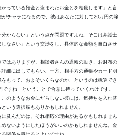
預かっている預金と盗まれたお金とを相殺します」と言
権がチャラになるので、彼はあなたに対して20万円の範
か分からない」という点が問題ですよね。そこは弁護士
状しなさい」という交渉をし、具体的な金額を自白させ
倒ではありますが、相談者さんの通帳の動き、お財布の
を詳細に出してもらい、一方、相手方の通帳やカード明
憶をもって、およそいくらなのか、というのは概算でき
円ですね」ということで合意に持っていくわけです。
、このようなお金にだらしない彼には、気持ちを入れ替
るという選択肢もありかもしれません。
為に及んだのは、それ相応の理由があるかもしれません
詰めないようにしたほうがいいのかもしれませんね。金
ける関係を築けるとよいですね。