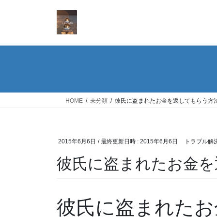
コ
ナ
ン
ビ
テ
ゲ
ン
ー
ツ
シ
へ
ョ
ス
ン
キ
に
ッ
移
HOME
未分類
彼氏に盗まれたお金を返してもらう方
プ
動
2015年6月6日
/ 最終更新日時 :
2015年6月6日
トラブル解
彼氏に盗まれたお金を
彼氏に盗まれたお