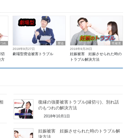
もつれ
脅迫
性被害
2018年9月27日
2018年9月26日
縁切
劇場型脅迫被害トラブル
妊娠被害 妊娠させられた時の
決方
トラブル解決方法
相
復縁の強要被害トラブル(縁切り)、別れ話
のもつれの解決方法
2018年10月1日
妊娠被害 妊娠させられた時のトラブル解
決方法