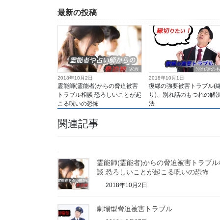
最新の投稿
家族
別れ話の
2018年10月2日
2018年10月1日
霊能師(霊能者)からの脅迫被害
復縁の強要被害トラブル(
トラブル相談 恐ろしいことが起
り)、別れ話のもつれの解
こる呪いの恐怖
法
関連記事
霊能師(霊能者)からの脅迫被害トラブル
談 恐ろしいことが起こる呪いの恐怖
2018年10月2日
劇場型脅迫被害トラブル